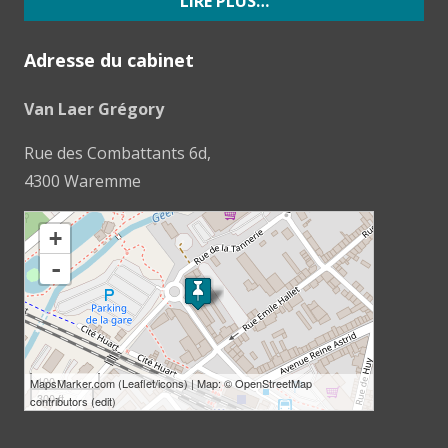
LIRE PLUS…
Adresse du cabinet
Van Laer Grégory
Rue des Combattants 6d,
4300 Waremme
loading map - please wait...
+
-
100 m
MapsMarker.com
(
Leaflet
/
icons
) | Map: ©
OpenStreetMap
300 ft
contributors
(
edit
)