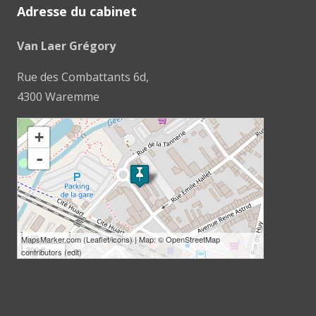
Adresse du cabinet
Van Laer Grégory
Rue des Combattants 6d,
4300 Waremme
loading map - please wait...
+
-
100 m
MapsMarker.com
(
Leaflet
/
icons
) | Map: ©
OpenStreetMap
300 ft
contributors
(
edit
)