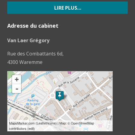
LIRE PLUS…
Adresse du cabinet
Van Laer Grégory
Rue des Combattants 6d,
4300 Waremme
loading map - please wait...
+
-
100 m
MapsMarker.com
(
Leaflet
/
icons
) | Map: ©
OpenStreetMap
300 ft
contributors
(
edit
)